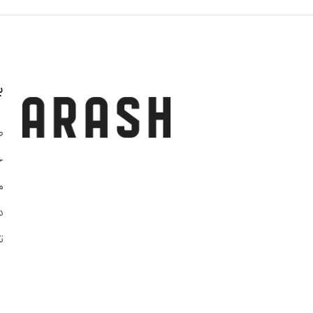
ب
ص
خ
م
د
ت